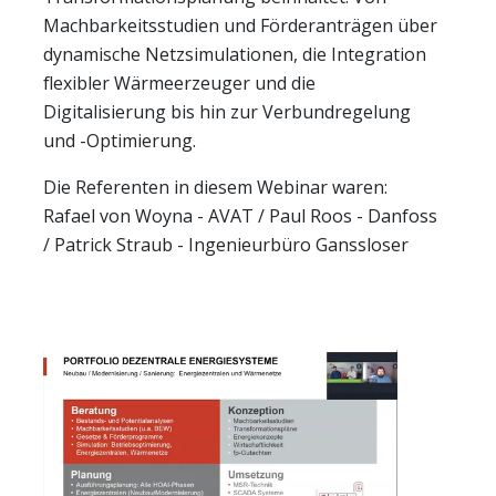
erforderlich.
Machbarkeitsstudien und Förderanträgen über
dynamische Netzsimulationen, die Integration
Einverständnis-Cookie
flexibler Wärmeerzeuger und die
Digitalisierung bis hin zur Verbundregelung
Name:
und -Optimierung.
cookie_consent
Die Referenten in diesem Webinar waren:
Anbieter:
Rafael von Woyna - AVAT / Paul Roos - Danfoss
AVAT Automation GmbH
/ Patrick Straub - Ingenieurbüro Ganssloser
Zweck:
Dieser Cookie speichert die ausgewählten
Einverständnis-Optionen des Benutzers
Cookie Laufzeit:
1 Jahr
STATISTIK