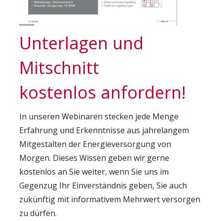
Statistik Cookies erfassen Informationen
anonym. Diese Informationen helfen uns, zu
verstehen, wie unsere Besucher unsere
Unterlagen und
Website nutzen.
Mitschnitt
Matomo Analytics [Self
Hosting]
kostenlos anfordern!
Name:
_paq
In unseren Webinaren stecken jede Menge
Erfahrung und Erkenntnisse aus jahrelangem
Anbieter:
AVAT Automation GmbH
Mitgestalten der Energieversorgung von
Morgen. Dieses Wissen geben wir gerne
Zweck:
kostenlos an Sie weiter, wenn Sie uns im
Erhebung von Statistiken zur Webseiten-
Gegenzug Ihr Einverständnis geben, Sie auch
Nutzung
zukünftig mit informativem Mehrwert versorgen
Cookie Laufzeit:
zu dürfen.
30 Tage