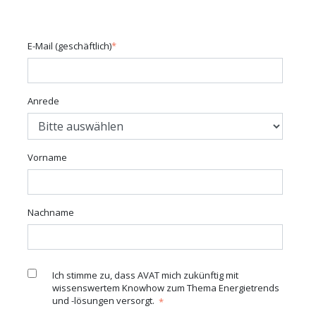
E-Mail (geschäftlich)
*
MARKETING
Marketing Cookies werden von
Drittanbietern verwendet, um
Anrede
personalisierte Werbung anzuzeigen. Sie tun
dies, indem sie Besucher über Websites
hinweg verfolgen.
Vorname
Hubspot
Name:
Nachname
hubspotutk
Anbieter:
HubSpot, Inc. 25 First Street , 2nd Floor,
Ich stimme zu, dass AVAT mich zukünftig mit
Cambridge MA 02141 US
wissenswertem Knowhow zum Thema Energietrends
und -lösungen versorgt.
*
Zweck: