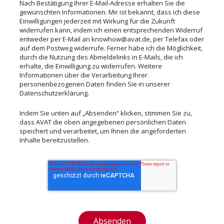
Nach Bestätigung Ihrer E-Mail-Adresse erhalten Sie die
Marketing
gewünschten Informationen. Mir ist bekannt, dass ich diese
Einwilligungen jederzeit mit Wirkung für die Zukunft
widerrufen kann, indem ich einen entsprechenden Widerruf
Cookie Laufzeit:
entweder per E-Mail an knowhow@avat.de, per Telefax oder
13 Monate
auf dem Postweg widerrufe. Ferner habe ich die Möglichkeit,
durch die Nutzung des Abmeldelinks in E-Mails, die ich
erhalte, die Einwilligung zu widerrufen. Weitere
Informationen über die Verarbeitung Ihrer
EXTERNE MEDIEN
personenbezogenen Daten finden Sie in unserer
Datenschutzerklärung
.
Um Inhalte von Videoplattformen und Social
Media Plattformen anzeigen zu können,
Indem Sie unten auf „Absenden“ klicken, stimmen Sie zu,
werden von diesen externen Medien
dass AVAT die oben angegebenen persönlichen Daten
speichert und verarbeitet, um Ihnen die angeforderten
Cookies gesetzt.
Inhalte bereitzustellen.
YouTube
Name:
NID
Anbieter: