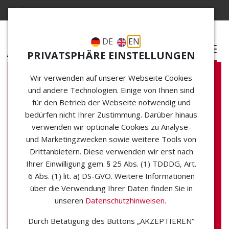
Choose your Language
DE
EN
M
PRIVATSPHÄRE EINSTELLUNGEN
enü
atti
e
Wir verwenden auf unserer Webseite Cookies
und andere Technologien. Einige von Ihnen sind
für den Betrieb der Webseite notwendig und
Webinar
bedürfen nicht Ihrer Zustimmung. Darüber hinaus
verwenden wir optionale Cookies zu Analyse-
Verbundplanung:
und Marketingzwecken sowie weitere Tools von
Drittanbietern. Diese verwenden wir erst nach
Schlüssel zur
Ihrer Einwilligung gem. § 25 Abs. (1) TDDDG, Art.
6 Abs. (1) lit. a) DS-GVO. Weitere Informationen
erfolgreichen
über die Verwendung Ihrer Daten finden Sie in
unseren
Datenschutzhinweisen
.
Umsetzung von
Durch Betätigung des Buttons „AKZEPTIEREN“