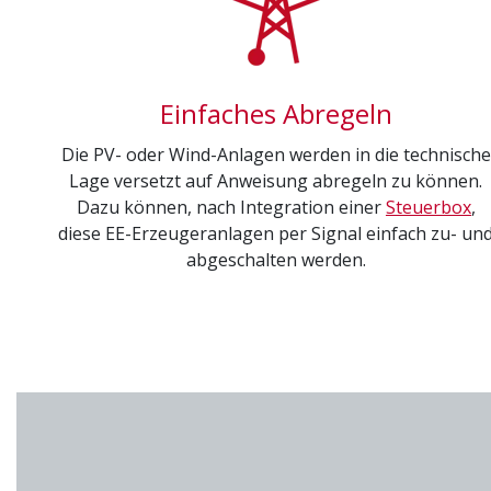
dies, indem sie Besucher über Websites hinweg verfolg
Hubspot
Einfaches Abregeln
Name:
hubspotutk
Die PV- oder Wind-Anlagen werden in die technische
Anbieter:
HubSpot, Inc. 25 First
Lage versetzt auf Anweisung abregeln zu können.
Dazu können, nach Integration
einer
Steuerbox
,
Zweck:
Marketing
diese
EE-Erzeugeranlagen per Signal
einfach zu- un
abgeschalten werden.
Cookie Laufzeit:
13 Monate
EXTERNE MEDIEN
Um Inhalte von Videoplattformen und Social Media Pla
externen Medien Cookies gesetzt.
YouTube