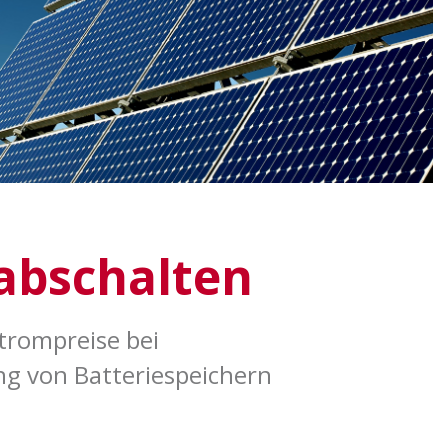
 abschalten
trompreise bei
ung von
Batteriespeichern