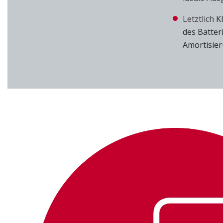
Letztlich
K
des Batter
Amortisier