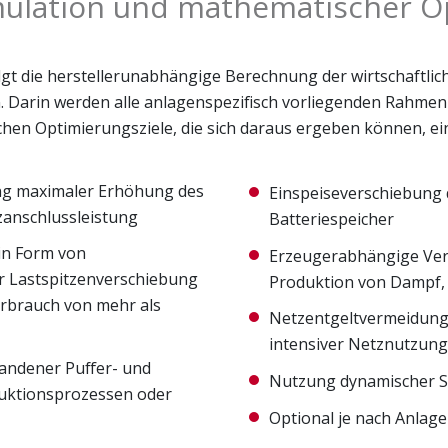
imulation und mathematischer O
folgt die herstellerunabhängige Berechnung der wirtschaftli
ion. Darin werden alle anlagenspezifisch vorliegenden Rah
chen Optimierungsziele, die sich daraus ergeben können, e
ng maximaler Erhöhung des
Einspeiseverschiebung
zanschlussleistung
Batteriespeicher
in Form von
Erzeugerabhängige Ver
r Lastspitzenverschiebung
Produktion von Dampf,
rbrauch von mehr als
Netzentgeltvermeidung 
intensiver Netznutzung
ndener Puffer- und
Nutzung dynamischer S
duktionsprozessen oder
Optional je nach Anla