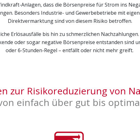
ndkraft-Anlagen, dass die Börsenpreise für Strom ins Negat
ungen. Besonders Industrie- und Gewerbebetriebe mit eige
Direktvermarktung sind von diesem Risiko betroffen.
 Informationen helfen uns, zu verstehen, wie unsere
che Erlösausfälle bis hin zu schmerzlichen Nachzahlungen. D
kende oder sogar negative Börsenpreise entstanden sind u
oder 6-Stunden-Regel – entfällt oder nicht mehr greift.
bH
en
zur Risikoreduzierung von N
ken zur Webseiten-Nutzung
von einfach über gut bis optima
t, um personalisierte Werbung anzuzeigen. Sie tun