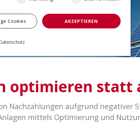
ige Cookies
AKZEPTIEREN
Datenschutz
n und sind für die einwandfreie Funktion der
 optimieren statt
n Nachzahlungen aufgrund negativer S
bH
-Anlagen mittels Optimierung und Nutz
rt die ausgewählten Einverständnis-Optionen des