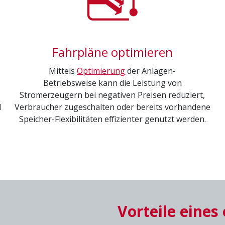
en.
Fahrpläne optimieren
Mittels
Optimierung
der Anlagen-
 Street , 2nd Floor, Cambridge MA 02141 US
Betriebsweise kann die Leistung von
Stromerzeugern bei negativen Preisen reduziert,
d
Verbraucher zugeschalten oder bereits vorhandene
Speicher-Flexibilitäten effizienter genutzt werden.
ttformen anzeigen zu können, werden von diesen
Vorteile eines