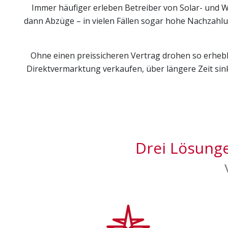
Immer häufiger erleben Betreiber von Solar- und Wi
dann Abzüge – in vielen Fällen sogar hohe Nachzahl
STATISTIK
Statistik Cookies erfassen Informationen anonym. Diese
Ohne einen preissicheren Vertrag drohen so erhebli
Besucher unsere Website nutzen.
Direktvermarktung verkaufen, über längere Zeit sin
Matomo Analytics [Self Hosting]
Name:
_paq
Anbieter:
AVAT Automation Gm
Drei Lösung
Zweck:
Erhebung von Statisti
Cookie Laufzeit:
30 Tage
MARKETING
Marketing Cookies werden von Drittanbietern verwende