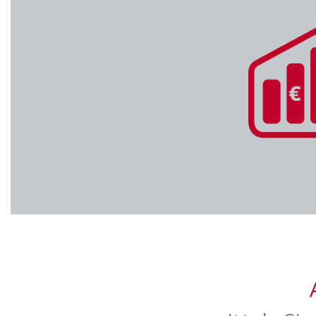
Name:
NID
Anbieter:
Google LLC
Zweck:
Abspielen von Video In
Cookie Laufzeit:
24 Monate
Einstellunge