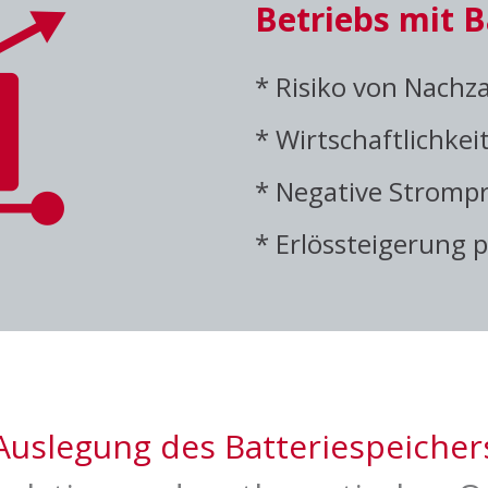
Betriebs mit B
* Risiko von Nach
halten
* Wirtschaftlichkei
* Negative Strompr
* Erlössteigerung
n speichern
Auslegung des Batteriespeicher