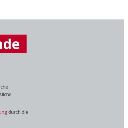
ende
sche
sliche
ung
durch die