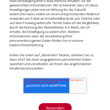
Nach Bestätigung Ihrer E-Mail-Adresse erhalten Sie die
gewünschten Informationen. Mir ist bekannt, dass ich diese
Marketing
Einwilligungen jederzeit mit Wirkung für die Zukunft
widerrufen kann, indem ich einen entsprechenden Widerruf
Cookie Laufzeit:
entweder per E-Mail an knowhow@avat.de, per Telefax oder
13 Monate
auf dem Postweg widerrufe. Ferner habe ich die Möglichkeit,
durch die Nutzung des Abmeldelinks in E-Mails, die ich
erhalte, die Einwilligung zu widerrufen. Weitere
Informationen über die Verarbeitung Ihrer
EXTERNE MEDIEN
personenbezogenen Daten finden Sie in unserer
Datenschutzerklärung
.
Um Inhalte von Videoplattformen und Social
Media Plattformen anzeigen zu können,
Indem Sie unten auf „Absenden“ klicken, stimmen Sie zu,
werden von diesen externen Medien
dass AVAT die oben angegebenen persönlichen Daten
speichert und verarbeitet, um Ihnen die angeforderten
Cookies gesetzt.
Inhalte bereitzustellen.
YouTube
Name:
NID
Anbieter: