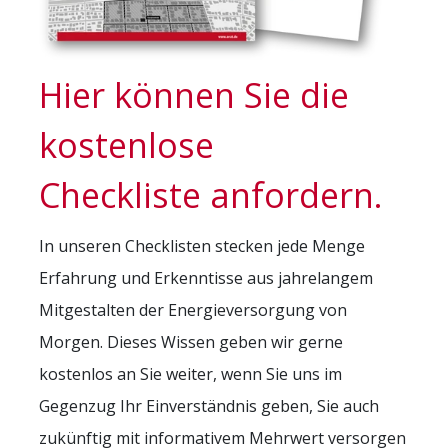
Statistik Cookies erfassen Informationen
anonym. Diese Informationen helfen uns, zu
verstehen, wie unsere Besucher unsere
Website nutzen.
Hier können Sie die
Matomo Analytics [Self
kostenlose
Hosting]
Checkliste anfordern.
Name:
_paq
In unseren Checklisten stecken jede Menge
Anbieter:
Erfahrung und Erkenntisse aus jahrelangem
AVAT Automation GmbH
Mitgestalten der Energieversorgung von
Zweck:
Morgen. Dieses Wissen geben wir gerne
Erhebung von Statistiken zur Webseiten-
kostenlos an Sie weiter, wenn Sie uns im
Nutzung
Gegenzug Ihr Einverständnis geben, Sie auch
Cookie Laufzeit:
zukünftig mit informativem Mehrwert versorgen
30 Tage