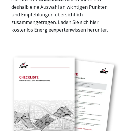
erforderlich.
deshalb
eine
Auswahl an wichtigen Punkten
und Empfehlungen übersichtlich
Einverständnis-Cookie
zusammengetragen
.
Laden Sie sich hier
kostenlos Energieexpertenwissen herunter.
Name:
cookie_consent
Anbieter:
AVAT Automation GmbH
Zweck:
Dieser Cookie speichert die ausgewählten
Einverständnis-Optionen des Benutzers
Cookie Laufzeit:
1 Jahr
STATISTIK