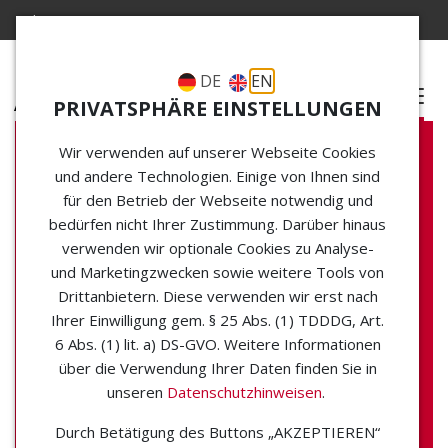
Choose your Language
DE
EN
M
PRIVATSPHÄRE EINSTELLUNGEN
enü
atti
e
Wir verwenden auf unserer Webseite Cookies
und andere Technologien. Einige von Ihnen sind
für den Betrieb der Webseite notwendig und
Vom
bedürfen nicht Ihrer Zustimmung. Darüber hinaus
verwenden wir optionale Cookies zu Analyse-
und Marketingzwecken sowie weitere Tools von
Wärmenetz zu
Drittanbietern. Diese verwenden wir erst nach
Ihrer Einwilligung gem. § 25 Abs. (1) TDDDG, Art.
m
6 Abs. (1) lit. a) DS-GVO. Weitere Informationen
über die Verwendung Ihrer Daten finden Sie in
Wärmeverbund
unseren
Datenschutzhinweisen
.
Durch Betätigung des Buttons „AKZEPTIEREN“