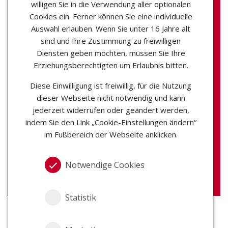
willigen Sie in die Verwendung aller optionalen
8-Punkte-
Cookies ein. Ferner können Sie eine individuelle
Auswahl erlauben. Wenn Sie unter 16 Jahre alt
Checkliste:
sind und Ihre Zustimmung zu freiwilligen
Diensten geben möchten, müssen Sie Ihre
Was ganz konkret
Erziehungsberechtigten um Erlaubnis bitten.
Diese Einwilligung ist freiwillig, für die Nutzung
zu beachten ist.
dieser Webseite nicht notwendig und kann
jederzeit widerrufen oder geändert werden,
indem Sie den Link „Cookie-Einstellungen ändern“
im Fußbereich der Webseite anklicken.
Jetzt hier anfordern!
Notwendige Cookies
Statistik
Wärmenetze spielen eine Schlüsselrolle bei der