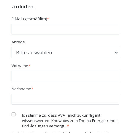
zu dürfen.
E-Mail (geschäftlich)
*
MARKETING
Marketing Cookies werden von
Drittanbietern verwendet, um
Anrede
personalisierte Werbung anzuzeigen. Sie tun
dies, indem sie Besucher über Websites
hinweg verfolgen.
Vorname
*
Hubspot
Name:
Nachname
*
hubspotutk
Anbieter:
HubSpot, Inc. 25 First Street , 2nd Floor,
Ich stimme zu, dass AVAT mich zukünftig mit
Cambridge MA 02141 US
wissenswertem Knowhow zum Thema Energietrends
und -lösungen versorgt.
*
Zweck: